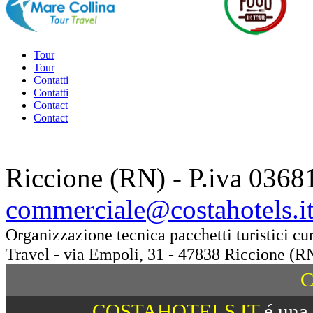
Tour
Tour
Contatti
Contatti
Contact
Contact
Riccione (RN) - P.iva 0368
commerciale@costahotels.i
Organizzazione tecnica pacchetti turistici c
Travel - via Empoli, 31 - 47838 Riccione (R
C
COSTAHOTELS.IT
é una 