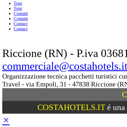
Tour
Tour
Contatti
Contatti
Contact
Contact
Riccione (RN) - P.iva 0368
commerciale@costahotels.i
Organizzazione tecnica pacchetti turistici c
Travel - via Empoli, 31 - 47838 Riccione (R
C
COSTAHOTELS.IT
é una 
×