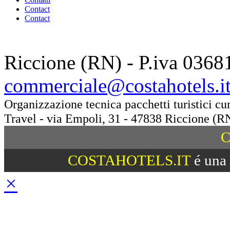
Contact
Contact
Riccione (RN) - P.iva 0368
commerciale@costahotels.i
Organizzazione tecnica pacchetti turistici c
Travel - via Empoli, 31 - 47838 Riccione (R
C
COSTAHOTELS.IT
é una 
×