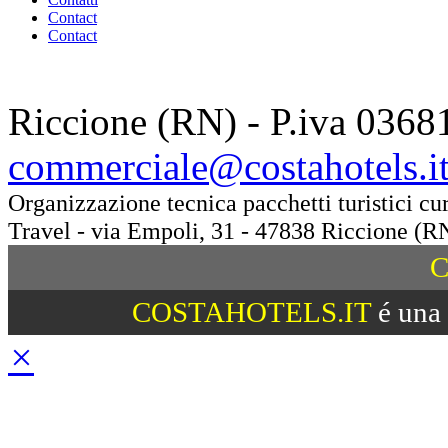
Contact
Contact
Riccione (RN) - P.iva 0368
commerciale@costahotels.i
Organizzazione tecnica pacchetti turistici c
Travel - via Empoli, 31 - 47838 Riccione (R
C
COSTAHOTELS.IT
é una 
×