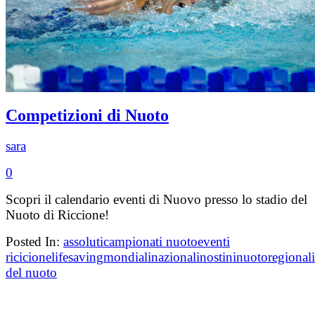
Competizioni di Nuoto
sara
0
Scopri il calendario eventi di Nuovo presso lo stadio del
Nuoto di Riccione!
Posted In:
assoluti
campionati nuoto
eventi
ricicione
lifesaving
mondiali
nazionali
nostini
nuoto
regionali
del nuoto