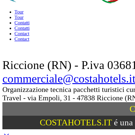
Tour
Tour
Contatti
Contatti
Contact
Contact
Riccione (RN) - P.iva 0368
commerciale@costahotels.i
Organizzazione tecnica pacchetti turistici c
Travel - via Empoli, 31 - 47838 Riccione (R
C
COSTAHOTELS.IT
é una 