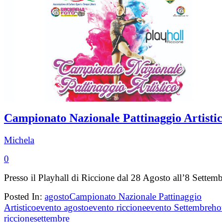
Campionato Nazionale Pattinaggio Artisti
Michela
0
Presso il Playhall di Riccione dal 28 Agosto all’8 Settemb
Posted In:
agosto
Campionato Nazionale Pattinaggio
Artistico
evento agosto
evento riccione
evento Settembre
ho
riccione
settembre