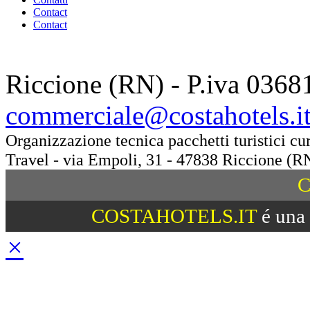
Contact
Contact
Riccione (RN) - P.iva 0368
commerciale@costahotels.i
Organizzazione tecnica pacchetti turistici c
Travel - via Empoli, 31 - 47838 Riccione (R
C
COSTAHOTELS.IT
é una 
×