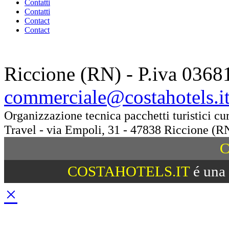
Contatti
Contatti
Contact
Contact
Riccione (RN) - P.iva 0368
commerciale@costahotels.i
Organizzazione tecnica pacchetti turistici c
Travel - via Empoli, 31 - 47838 Riccione (R
C
COSTAHOTELS.IT
é una 
×