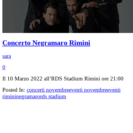
Concerto Negramaro Rimini
sara
0
Il 10 Marzo 2022 all’RDS Stadium Rimini ore 21:00
Posted In:
concerti novembre
eventi novembre
eventi
rimini
negramaro
rds stadium