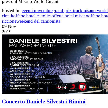
presso il Misano World Circuit.
Posted In:
eventi novembre
grand prix truck
misano world
circuit
offerte hotel cattolica
offerte hotel misano
offerte hot
riccione
weekend del camionista
09
Nov
2019
Concerto Daniele Silvestri Rimini