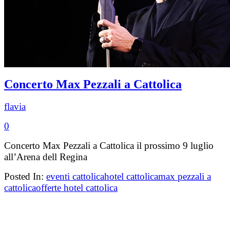
Concerto Max Pezzali a Cattolica
flavia
0
Concerto Max Pezzali a Cattolica il prossimo 9 luglio
all’Arena dell Regina
Posted In:
eventi cattolica
hotel cattolica
max pezzali a
cattolica
offerte hotel cattolica