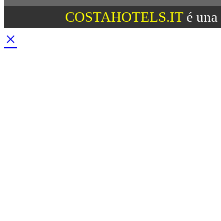
COSTAHOTELS.IT
é una 
×