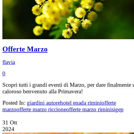
Offerte Marzo
flavia
0
Scopri tutti i grandi eventi di Marzo, per dare finalmente
caloroso benvenuto alla Primavera!
Posted In:
giardini autore
hotel enada rimini
offerte
marzo
offerte marzo riccione
offerte marzo rimini
sigep
31
Ott
2024