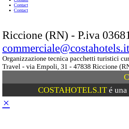
Contact
Contact
Riccione (RN) - P.iva 0368
commerciale@costahotels.i
Organizzazione tecnica pacchetti turistici c
Travel - via Empoli, 31 - 47838 Riccione (R
C
COSTAHOTELS.IT
é una 
×