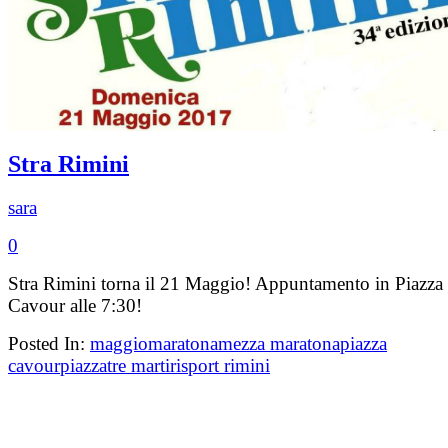
Stra Rimini
sara
0
Stra Rimini torna il 21 Maggio! Appuntamento in Piazza
Cavour alle 7:30!
Posted In:
maggio
maratona
mezza maratona
piazza
cavour
piazzatre martiri
sport rimini