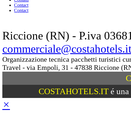
Contact
Contact
Riccione (RN) - P.iva 0368
commerciale@costahotels.i
Organizzazione tecnica pacchetti turistici c
Travel - via Empoli, 31 - 47838 Riccione (R
C
COSTAHOTELS.IT
é una 
×