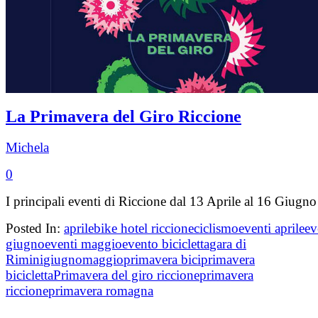
La Primavera del Giro Riccione
Michela
0
I principali eventi di Riccione dal 13 Aprile al 16 Giugno
Posted In:
aprile
bike hotel riccione
ciclismo
eventi aprile
ev
giugno
eventi maggio
evento bicicletta
gara di
Rimini
giugno
maggio
primavera bici
primavera
bicicletta
Primavera del giro riccione
primavera
riccione
primavera romagna