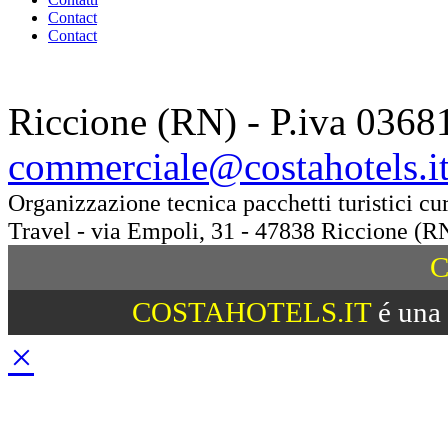
Contact
Contact
Riccione (RN) - P.iva 0368
commerciale@costahotels.i
Organizzazione tecnica pacchetti turistici c
Travel - via Empoli, 31 - 47838 Riccione (R
C
COSTAHOTELS.IT
é una 
×