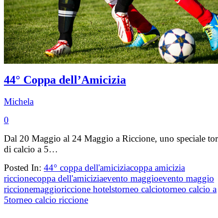
44° Coppa dell’Amicizia
Michela
0
Dal 20 Maggio al 24 Maggio a Riccione, uno speciale to
di calcio a 5…
Posted In:
44° coppa dell'amicizia
coppa amicizia
riccione
coppa dell'amicizia
evento maggio
evento maggio
riccione
maggio
riccione hotels
torneo calcio
torneo calcio a
5
torneo calcio riccione