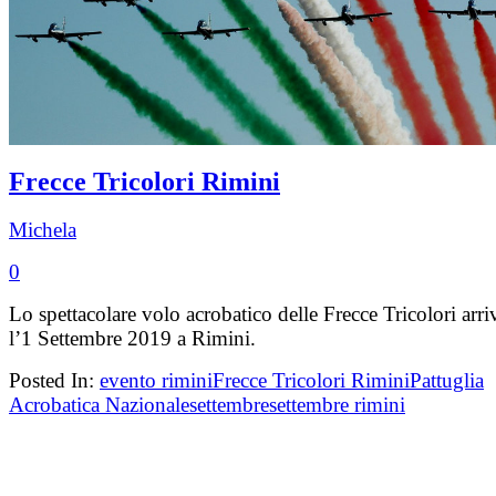
Frecce Tricolori Rimini
Michela
0
Lo spettacolare volo acrobatico delle Frecce Tricolori arri
l’1 Settembre 2019 a Rimini.
Posted In:
evento rimini
Frecce Tricolori Rimini
Pattuglia
Acrobatica Nazionale
settembre
settembre rimini