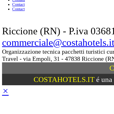
Contact
Contact
Riccione (RN) - P.iva 0368
commerciale@costahotels.i
Organizzazione tecnica pacchetti turistici c
Travel - via Empoli, 31 - 47838 Riccione (R
C
COSTAHOTELS.IT
é una 
×