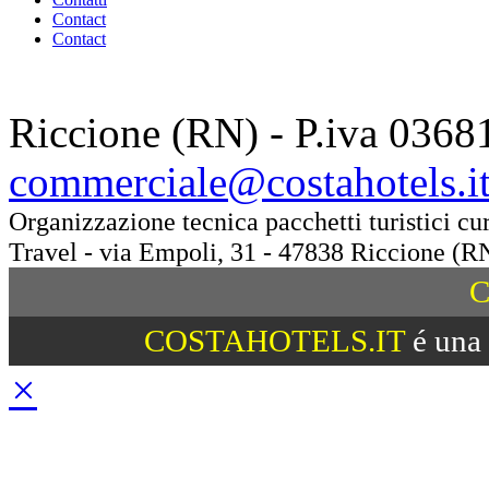
Contact
Contact
Riccione (RN) - P.iva 0368
commerciale@costahotels.i
Organizzazione tecnica pacchetti turistici c
Travel - via Empoli, 31 - 47838 Riccione (R
C
COSTAHOTELS.IT
é una 
×