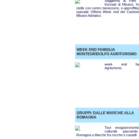
Soggiorna al Park 
Kursaal di Misano, ho
stelle con centro benessere, e approffitta
speciale Offerta Week end del Camioni
Misano Adriatico.
WEEK END FAMIGLIA
MONTEGRIDOLFO AGRITURISMO
week end fami
Agriturismo
GRUPPI: DALLE MARCHE ALLA
ROMAGNA
Tour enogastronom
culturale passand
Romagna a Marche fra rocche e castelli