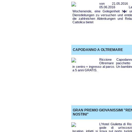
von 21.05.2016
05.06.2016 La
Wochenende, eine Gelegenheit f�r u
Dienstleitungen zu versuchen und entd
die zahlreichen Ablenkungen und Rela
Cattolica bietet
CAPODANNO A OLTREMARE
Riccione Capodan
Oltremare pacchetto 
in centro + ingresso al parco. Un bambin
a 5 anni GRATIS.
GRAN PREMIO GIOVANISSIMI "RE
NOSTINI"
L'Hotel Giulietta di Ri
gode di un'eccezi
location, infatti si trova sul porto turist