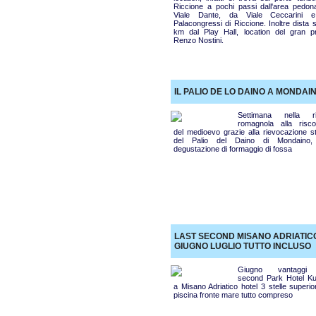
Riccione a pochi passi dall'area pedona
Viale Dante, da Viale Ceccarini 
Palacongressi di Riccione. Inoltre dista 
km dal Play Hall, location del gran p
Renzo Nostini.
IL PALIO DE LO DAINO A MONDAI
Settimana nella ri
romagnola alla risco
del medioevo grazie alla rievocazione st
del Palio del Daino di Mondaino,
degustazione di formaggio di fossa
LAST SECOND MISANO ADRIATIC
GIUGNO LUGLIO TUTTO INCLUSO
Giugno vantaggi 
second Park Hotel Ku
a Misano Adriatico hotel 3 stelle superi
piscina fronte mare tutto compreso