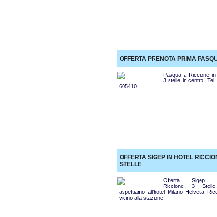
OFFERTA PRENOTA PRIMA PASQ
Pasqua a Riccione in 
3 stelle in centro! Tel
605410
OFFERTA SIGEP IN HOTEL RICCIO
STELLE
Offerta Sigep H
Riccione 3 Stelle
aspettiamo all'hotel Milano Helvetia Ric
vicino alla stazione.