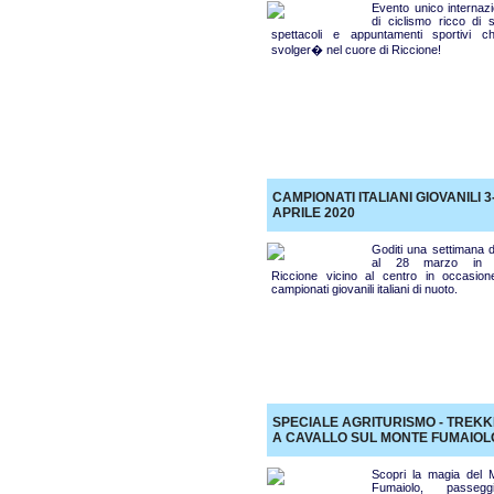
Evento unico internazi
di ciclismo ricco di s
spettacoli e appuntamenti sportivi c
svolger� nel cuore di Riccione!
CAMPIONATI ITALIANI GIOVANILI 3
APRILE 2020
Goditi una settimana d
al 28 marzo in h
Riccione vicino al centro in occasion
campionati giovanili italiani di nuoto.
SPECIALE AGRITURISMO - TREKK
A CAVALLO SUL MONTE FUMAIOL
Scopri la magia del 
Fumaiolo, passegg