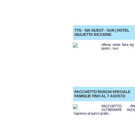
TTG - SIA GUEST - SUN | HOTEL
GIULIETTA RICCIONE
offerta rimini fiera ttg
guest - sun
PACCHETTO PARCHI SPECIALE
FAMIGLIE FINO AL 7 AGOSTO
PACCHETTO PAR
OLTREMARE AQU
ingresso al parco gratis .