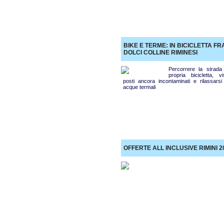
BIKE E TERME: IN BICICLETTA FR
DOLCI COLLINE RIMINESI
Percorrere la strada 
propria bicicletta, vi
posti ancora incontaminati e rilassarsi 
acque termali
OFFERTE ALL INCLUSIVE RIMINI 2