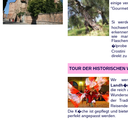
einige ve
"Gourmet
Si werd
hochwe
erkennen
wie man
Flaschen 
�lprobe 
Crostini
direkt zu
TOUR DER HISTORISCHEN 
Wir we
Landh�
die reic
Wundersc
der Trad
Reisende
Die K�che ist gepflegt und biet
perfekt angepasst werden.