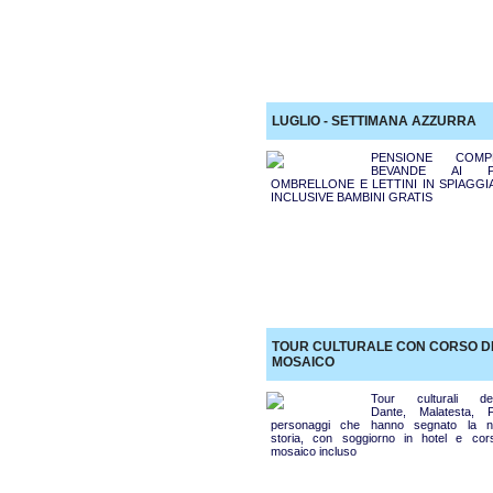
LUGLIO - SETTIMANA AZZURRA
PENSIONE COMP
BEVANDE AI PA
OMBRELLONE E LETTINI IN SPIAGGIA
INCLUSIVE BAMBINI GRATIS
TOUR CULTURALE CON CORSO D
MOSAICO
Tour culturali ded
Dante, Malatesta, Fel
personaggi che hanno segnato la n
storia, con soggiorno in hotel e cor
mosaico incluso