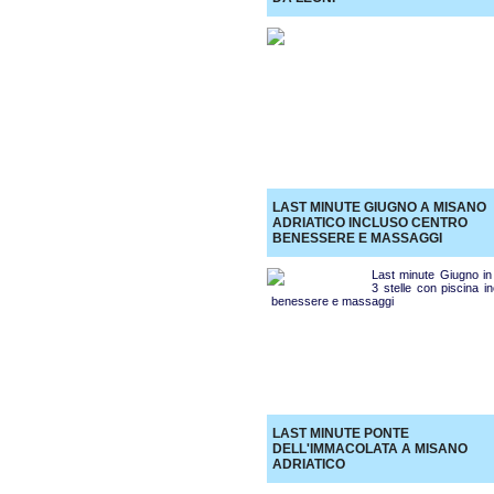
LAST MINUTE GIUGNO A MISANO
ADRIATICO INCLUSO CENTRO
BENESSERE E MASSAGGI
Last minute Giugno in 
3 stelle con piscina i
benessere e massaggi
LAST MINUTE PONTE
DELL'IMMACOLATA A MISANO
ADRIATICO