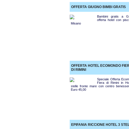
OFFERTA GIUGNO BIMBI GRATIS
Bambini gratis a G
offerta hotel con pisc
Misano
OFFERTA HOTEL ECOMONDO FIE
DI RIMINI
Speciale Offerta Eco
Fiera di Rimini in Ho
stelle fronte mare con centro benesse
Euro 45,00
EPIFANIA RICCIONE HOTEL 3 STE