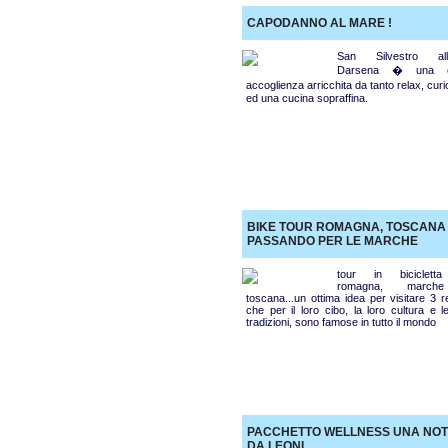
CAPODANNO AL MARE !
San Silvestro all'
Darsena � una c
accoglienza arricchita da tanto relax, cur
ed una cucina sopraffina.
BIKE TOUR ROMAGNA, TOSCANA
PASSANDO PER LE MARCHE
tour in biciclett
romagna, marc
toscana...un ottima idea per visitare 3 r
che per il loro cibo, la loro cultura e l
tradizioni, sono famose in tutto il mondo
PACCHETTO WELLNESS UNA NOT
DA LEONI