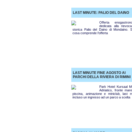
LAST MINUTE: PALIO DEL DAINO
Offerta enogastron
dedicata alla rievoca
storica Palio del Daino di Mondaino. S
cosa comprende l'offerta
LAST MINUTE FINE AGOSTO AI
PARCHI DELLA RIVIERA DI RIMINI
Park Hotel Kursaal M
Adriatico, fronte mar
piscina, animazione e miniclub, last m
incluso un ingresso ad un parco a scelta