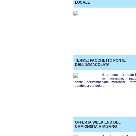
LOCALE
TERME: PACCHETTO PONTE
DELL'IMMACOLATA
il tuo benessere tutto 
in romagna, pacch
ponte dell'immacolata...mercatini, te
candele a candelara
OFFERTA WEEK END DEL
CAMIONISTA A MISANO