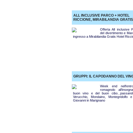
ALL INCLUSIVE PARCO + HOTEL
RICCIONE, MIRABILANDIA GRATIS
Offerta All inclusive 
del divertimento e Mar
ingresso a Mirabilandia Gratis Hotel Ricc
GRUPPI: IL CAPODANNO DEL VIN
Week end nell'entro
romagnolo all'insegn
buon vino e del buon cibo...passan
Verucchio, Mondaino, Montegridolfo 
Giovanni in Marignano