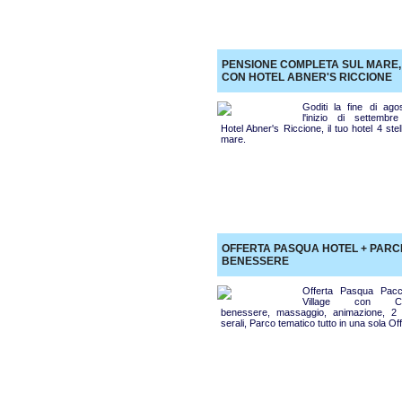
PENSIONE COMPLETA SUL MARE,
CON HOTEL ABNER'S RICCIONE
Goditi la fine di ago
l'inizio di settembr
Hotel Abner's Riccione, il tuo hotel 4 stel
mare.
OFFERTA PASQUA HOTEL + PARCH
BENESSERE
Offerta Pasqua Pacc
Village con Ce
benessere, massaggio, animazione, 2 
serali, Parco tematico tutto in una sola Of