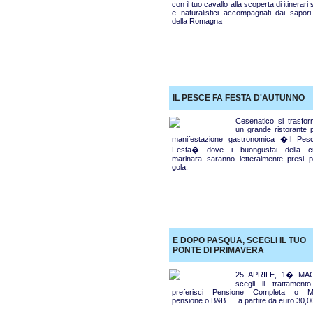
con il tuo cavallo alla scoperta di itinerari s
e naturalistici accompagnati dai sapori 
della Romagna
IL PESCE FA FESTA D'AUTUNNO
Cesenatico si trasfor
un grande ristorante p
manifestazione gastronomica �Il Pes
Festa� dove i buongustai della c
marinara saranno letteralmente presi p
gola.
E DOPO PASQUA, SCEGLI IL TUO
PONTE DI PRIMAVERA
25 APRILE, 1� MA
scegli il trattament
preferisci Pensione Completa o M
pensione o B&B..... a partire da euro 30,0