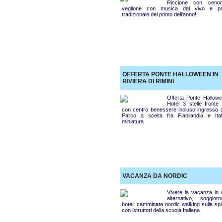
Riccione con ceno
veglione con musica dal vivo e p
tradizionale del primo dell'anno!
OFFERTA PONTE HALLOWEEN IN
RIVIERA DI RIMINI
Offerta Ponte Hallowe
Hotel 3 stelle fronte
con centro benessere incluso ingresso 
Parco a scelta fra Fiabilandia e Ital
miniatura
VACANZA DA NORDIC
Vivere la vacanza in
alternativo, soggior
hotel, camminata nordic walking sulla sp
con istruttori della scuola Italiana