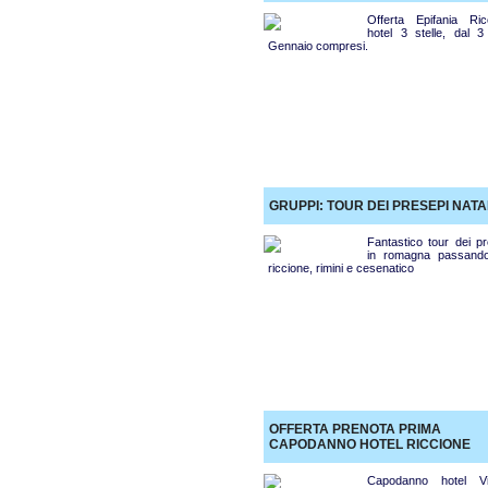
Offerta Epifania Ric
hotel 3 stelle, dal 3
Gennaio compresi.
GRUPPI: TOUR DEI PRESEPI NAT
Fantastico tour dei pr
in romagna passand
riccione, rimini e cesenatico
OFFERTA PRENOTA PRIMA
CAPODANNO HOTEL RICCIONE
Capodanno hotel Vit