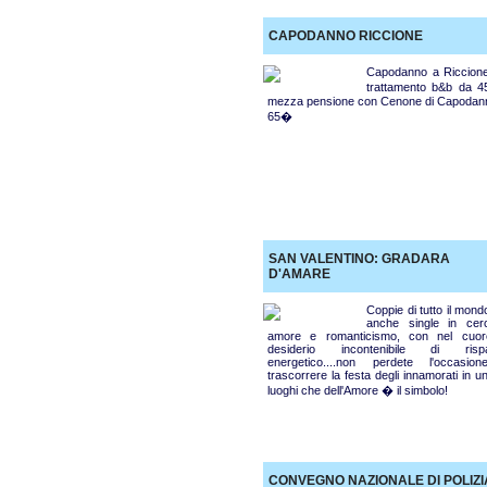
CAPODANNO RICCIONE
Capodanno a Riccion
trattamento b&b da 
mezza pensione con Cenone di Capodan
65�
SAN VALENTINO: GRADARA
D'AMARE
Coppie di tutto il mon
anche single in cer
amore e romanticismo, con nel cuo
desiderio incontenibile di rispa
energetico....non perdete l'occasio
trascorrere la festa degli innamorati in u
luoghi che dell'Amore � il simbolo!
CONVEGNO NAZIONALE DI POLIZI