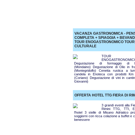
VACANZA GASTRONOMICA - PEN
COMPLETA + SPIAGGIA + BEVAND
TOUR ENOGASTRONOMICO TOUR
CULTURALE
TOUR
ENOGASTRONOMIC
Degustazione di formaggio di f
(Mondaino) Degustazione di Olio in fra
(Montegridolfo) Cenetta rustica a lu
candela in Enoteca con prodotti Km
(Coriano) Degustazione di vini in cantin
Giovanni)
OFFERTA HOTEL TTG FIERA DI RIM
3 grandi eventi alla Fi
Rimini TTG, TTI, 
l'hotel 3 stelle di Misano Adriatico pr
soggiorni con ricca colazione a buffet e 
benessere