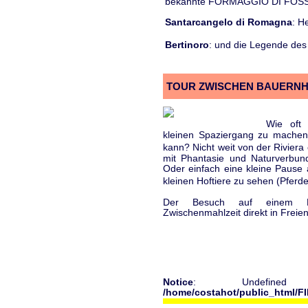
bekannte FORMAGGIO DI FOSSA
Santarcangelo di Romagna
: H
Bertinoro
: und die Legende de
TOUR ZWISCHEN BAUERNH
Wie oft
kleinen Spaziergang zu machen
kann? Nicht weit von der Riviera
mit Phantasie und Naturverbund
Oder einfach eine kleine Pause
kleinen Hoftiere zu sehen (Pferde
Der Besuch auf einem Fer
Zwischenmahlzeit direkt in Freien
Notice
: Undefined
/home/costahot/public_html/FI