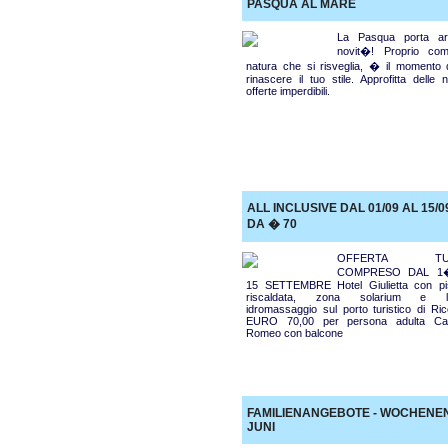
PASQUA AL MARE
La Pasqua porta ar
novit�! Proprio co
natura che si risveglia, � il momento d
rinascere il tuo stile. Approfitta delle 
offerte imperdibili.
ALL INCLUSIVE DAL 01/09 AL 15/0
DA � 70
OFFERTA TU
COMPRESO DAL 1
15 SETTEMBRE Hotel Giulietta con pi
riscaldata, zona solarium e lett
idromassaggio sul porto turistico di Ric
EURO 70,00 per persona adulta Ca
Romeo con balcone
FAMILIENANGEBOTE - WOCHENE
JUNI