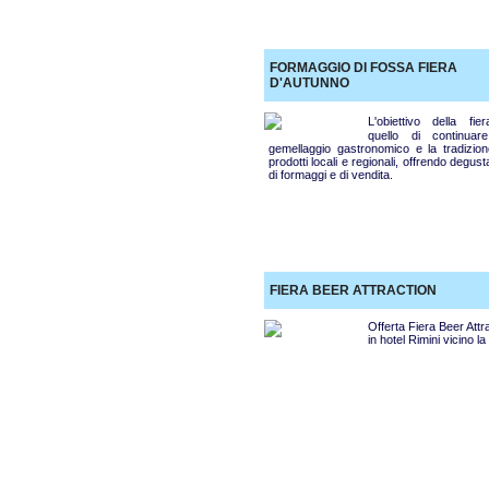
FORMAGGIO DI FOSSA FIERA
D'AUTUNNO
L'obiettivo della fi
quello di continuar
gemellaggio gastronomico e la tradizion
prodotti locali e regionali, offrendo degust
di formaggi e di vendita.
FIERA BEER ATTRACTION
Offerta Fiera Beer Attr
in hotel Rimini vicino la 