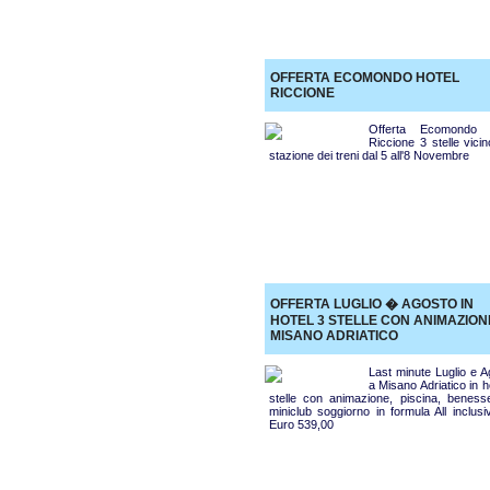
OFFERTA ECOMONDO HOTEL
RICCIONE
Offerta Ecomondo 
Riccione 3 stelle vicin
stazione dei treni dal 5 all'8 Novembre
OFFERTA LUGLIO � AGOSTO IN
HOTEL 3 STELLE CON ANIMAZION
MISANO ADRIATICO
Last minute Luglio e A
a Misano Adriatico in h
stelle con animazione, piscina, beness
miniclub soggiorno in formula All inclus
Euro 539,00