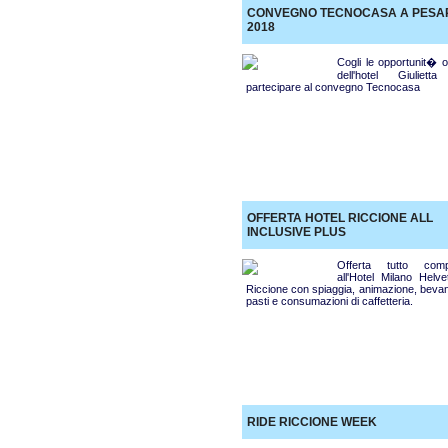
CONVEGNO TECNOCASA A PESA
2018
Cogli le opportunit� o
dell'hotel Giuliett
partecipare al convegno Tecnocasa
OFFERTA HOTEL RICCIONE ALL
INCLUSIVE PLUS
Offerta tutto com
all'Hotel Milano Helve
Riccione con spiaggia, animazione, bevan
pasti e consumazioni di caffetteria.
RIDE RICCIONE WEEK