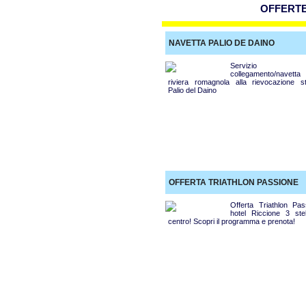
OFFERT
NAVETTA PALIO DE DAINO
Servizio
collegamento/navetta 
riviera romagnola alla rievocazione st
Palio del Daino
OFFERTA TRIATHLON PASSIONE
Offerta Triathlon Pas
hotel Riccione 3 stel
centro! Scopri il programma e prenota!