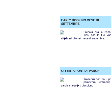
EARLY BOOKING MESE DI
SETTEMBRE
Prenota ora e rispar
10% per le tue va
all�hotel Life nel mese di settembre.
OFFERTA PONTI AI PARCHI
Trascorri con noi i po
primavera entrand
parchi che pi� ti piacciono