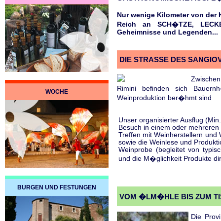
Nur wenige Kilometer von der
Reich an SCH�TZE, LECKER
Geheimnisse und Legenden...
DIE STRASSE DES SANGIO
Zwische
Rimini befinden sich Bauern
WOCHE
Weinproduktion ber�hmt sind
Unser organisierter Ausflug (Min
Besuch in einem oder mehreren 
Treffen mit Weinherstellern und
sowie die Weinlese und Produkti
Weinprobe (begleitet von typisc
und die M�glichkeit Produkte di
BURGEN UND FESTUNGEN
VOM �LM�HLE BIS ZUM TI
Die Prov