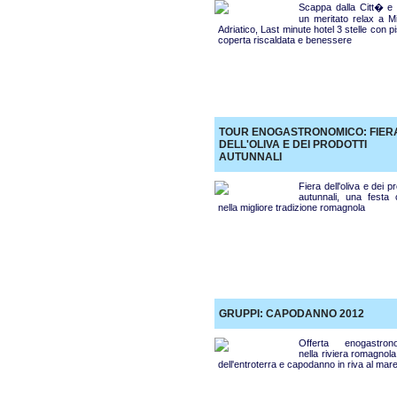
Scappa dalla Citt� e g
un meritato relax a M
Adriatico, Last minute hotel 3 stelle con p
coperta riscaldata e benessere
TOUR ENOGASTRONOMICO: FIER
DELL'OLIVA E DEI PRODOTTI
AUTUNNALI
Fiera dell'oliva e dei pr
autunnali, una festa
nella migliore tradizione romagnola
GRUPPI: CAPODANNO 2012
Offerta enogastron
nella riviera romagnola
dell'entroterra e capodanno in riva al mar