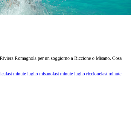
a Riviera Romagnola per un soggiorno a Riccione o Misano. Cosa
lica
last minute luglio misano
last minute luglio riccione
last minute