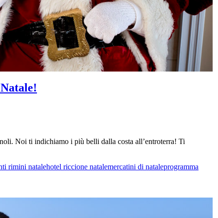
 Natale!
oli. Noi ti indichiamo i più belli dalla costa all’entroterra! Ti
ti rimini natale
hotel riccione natale
mercatini di natale
programma