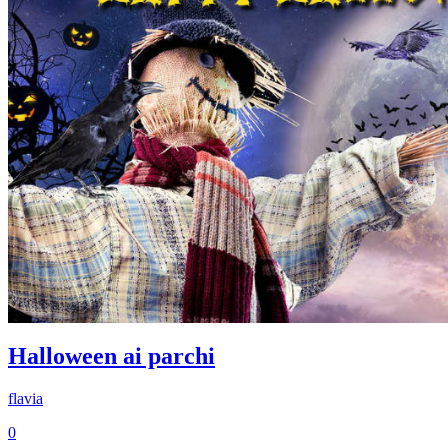
Halloween ai parchi
flavia
0