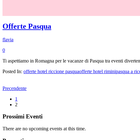
Offerte Pasqua
flavia
0
Ti aspettiamo in Romagna per le vacanze di Pasqua tra eventi diverten
Posted In:
offerte hotel riccione pasqua
offerte hotel rimini
pasqua a ric
Precendente
1
2
Prossimi Eventi
There are no upcoming events at this time.