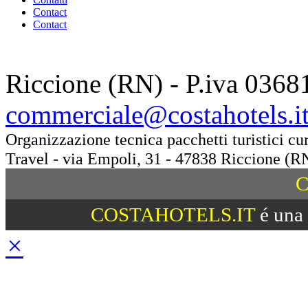
Contact
Contact
Riccione (RN) - P.iva 0368
commerciale@costahotels.i
Organizzazione tecnica pacchetti turistici c
Travel - via Empoli, 31 - 47838 Riccione (R
C
COSTAHOTELS.IT
é una 
×