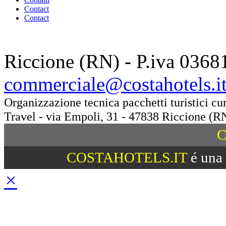
Contact
Contact
Riccione (RN) - P.iva 0368
commerciale@costahotels.i
Organizzazione tecnica pacchetti turistici c
Travel - via Empoli, 31 - 47838 Riccione (R
C
COSTAHOTELS.IT
é una 
×