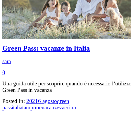
Green Pass: vacanze in Italia
sara
0
Una guida utile per scoprire quando è necessario l’utilizz
Green Pass in vacanza
Posted In:
2021
6 agosto
green
pass
italia
tampone
vacanze
vaccino