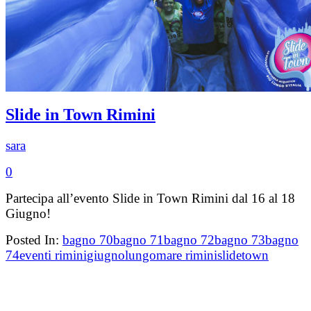
Slide in Town Rimini
sara
0
Partecipa all’evento Slide in Town Rimini dal 16 al 18
Giugno!
Posted In:
bagno 70
bagno 71
bagno 72
bagno 73
bagno
74
eventi rimini
giugno
lungomare rimini
slide
town