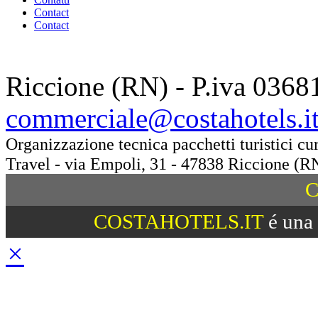
Contact
Contact
Riccione (RN) - P.iva 0368
commerciale@costahotels.i
Organizzazione tecnica pacchetti turistici c
Travel - via Empoli, 31 - 47838 Riccione (R
C
COSTAHOTELS.IT
é una 
×