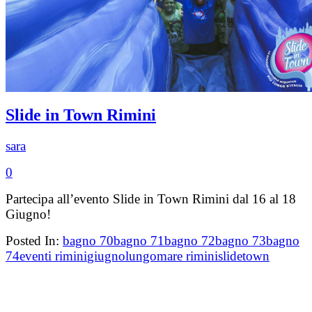
Slide in Town Rimini
sara
0
Partecipa all’evento Slide in Town Rimini dal 16 al 18
Giugno!
Posted In:
bagno 70
bagno 71
bagno 72
bagno 73
bagno
74
eventi rimini
giugno
lungomare rimini
slide
town