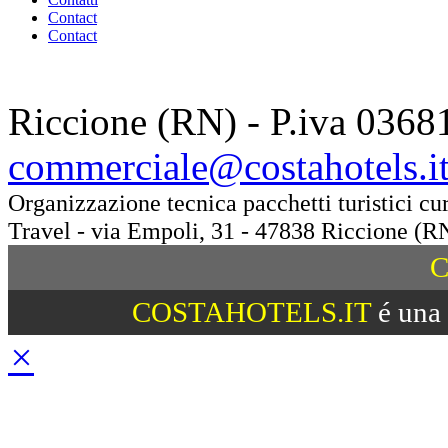
Contact
Contact
Riccione (RN) - P.iva 0368
commerciale@costahotels.i
Organizzazione tecnica pacchetti turistici c
Travel - via Empoli, 31 - 47838 Riccione (R
C
COSTAHOTELS.IT
é una 
×