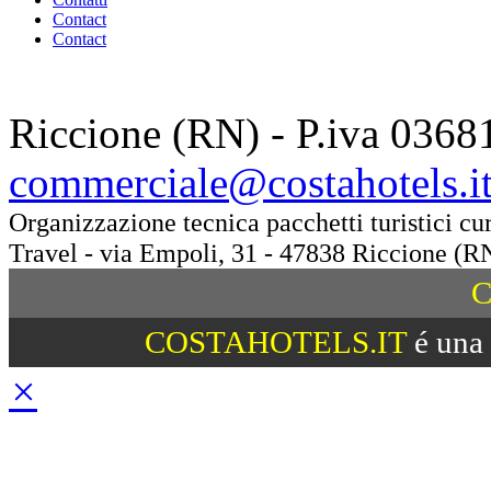
Contact
Contact
Riccione (RN) - P.iva 0368
commerciale@costahotels.i
Organizzazione tecnica pacchetti turistici c
Travel - via Empoli, 31 - 47838 Riccione (R
C
COSTAHOTELS.IT
é una 
×