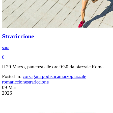
Strariccione
sara
0
Il 29 Marzo, partenza alle ore 9:30 da piazzale Roma
Posted In:
corsa
gara podistica
marzo
piazzale
roma
riccione
strariccione
09
Mar
2026