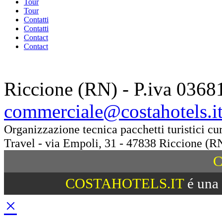
Tour
Tour
Contatti
Contatti
Contact
Contact
Riccione (RN) - P.iva 0368
commerciale@costahotels.i
Organizzazione tecnica pacchetti turistici c
Travel - via Empoli, 31 - 47838 Riccione (R
C
COSTAHOTELS.IT
é una 
×