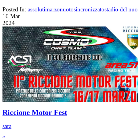
Posted In:
assoluti
marzo
nuoto
sincronizzato
stadio del nuo
16
Mar
2024
Riccione Motor Fest
sara
0