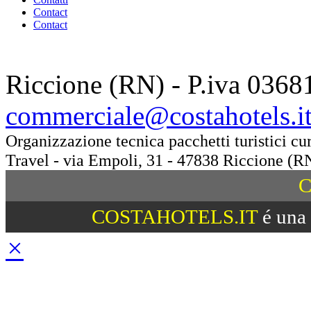
Contact
Contact
Riccione (RN) - P.iva 0368
commerciale@costahotels.i
Organizzazione tecnica pacchetti turistici c
Travel - via Empoli, 31 - 47838 Riccione (R
C
COSTAHOTELS.IT
é una 
×