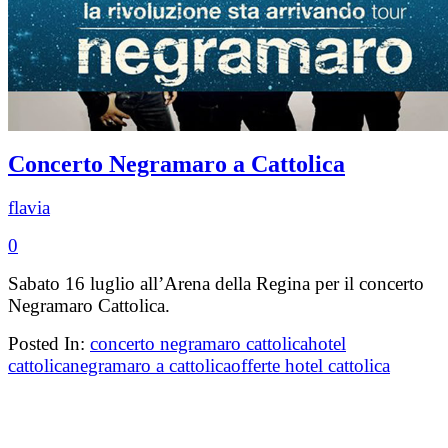
Concerto Negramaro a Cattolica
flavia
0
Sabato 16 luglio all’Arena della Regina per il concerto
Negramaro Cattolica.
Posted In:
concerto negramaro cattolica
hotel
cattolica
negramaro a cattolica
offerte hotel cattolica