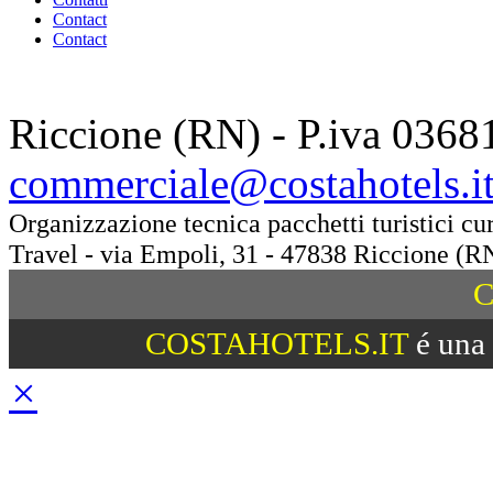
Contact
Contact
Riccione (RN) - P.iva 0368
commerciale@costahotels.i
Organizzazione tecnica pacchetti turistici c
Travel - via Empoli, 31 - 47838 Riccione (R
C
COSTAHOTELS.IT
é una 
×