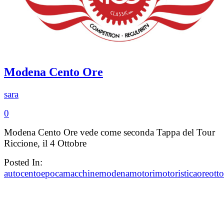
Modena Cento Ore
sara
0
Modena Cento Ore vede come seconda Tappa del Tour
Riccione, il 4 Ottobre
Posted In:
auto
cento
epoca
macchine
modena
motori
motoristica
ore
ott