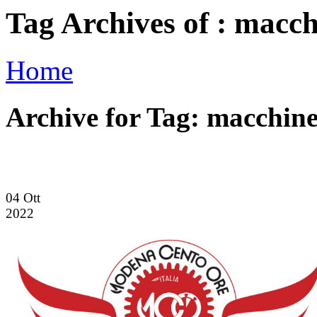
Tag Archives of : macc
Home
Archive for Tag: macchin
04
Ott
2022