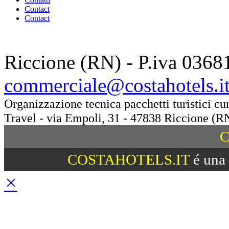
Contact
Contact
Riccione (RN) - P.iva 0368
commerciale@costahotels.i
Organizzazione tecnica pacchetti turistici c
Travel - via Empoli, 31 - 47838 Riccione (R
C
COSTAHOTELS.IT
é una 
×