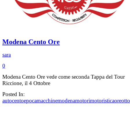
Modena Cento Ore
sara
0
Modena Cento Ore vede come seconda Tappa del Tour
Riccione, il 4 Ottobre
Posted In:
auto
cento
epoca
macchine
modena
motori
motoristica
ore
ott