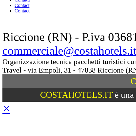
Contact
Contact
Riccione (RN) - P.iva 0368
commerciale@costahotels.i
Organizzazione tecnica pacchetti turistici c
Travel - via Empoli, 31 - 47838 Riccione (R
C
COSTAHOTELS.IT
é una 
×