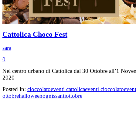
Cattolica Choco Fest
sara
0
Nel centro urbano di Cattolica dal 30 Ottobre all’1 Nove
2020
Posted In:
cioccolato
eventi cattolica
eventi cioccolato
event
ottobre
halloween
ognissanti
ottobre