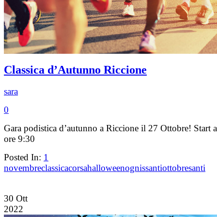
Classica d’Autunno Riccione
sara
0
Gara podistica d’autunno a Riccione il 27 Ottobre! Start a
ore 9:30
Posted In:
1
novembre
classica
corsa
halloween
ognissanti
ottobre
santi
30
Ott
2022