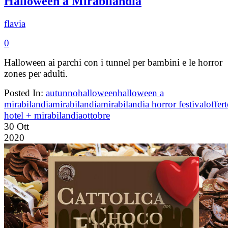
Halloween a Mirabilandia
flavia
0
Halloween ai parchi con i tunnel per bambini e le horror
zones per adulti.
Posted In:
autunno
halloween
halloween a
mirabilandia
mirabilandia
mirabilandia horror festival
offert
hotel + mirabilandia
ottobre
30
Ott
2020