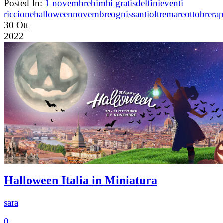
Posted In:
1 novembre
bimbi gratis
delfini
eventi
riccione
halloween
novembre
ognissanti
oltremare
ottobre
rap
30
Ott
2022
Halloween Italia in Miniatura
sara
0