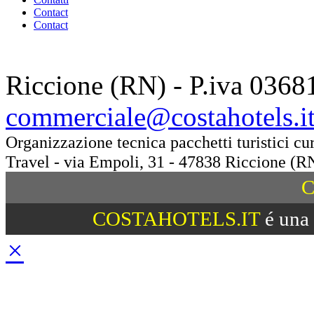
Contact
Contact
Riccione (RN) - P.iva 0368
commerciale@costahotels.i
Organizzazione tecnica pacchetti turistici c
Travel - via Empoli, 31 - 47838 Riccione (R
C
COSTAHOTELS.IT
é una 
×