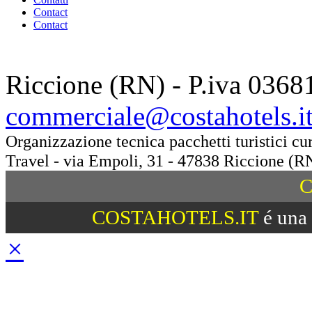
Contact
Contact
Riccione (RN) - P.iva 0368
commerciale@costahotels.i
Organizzazione tecnica pacchetti turistici c
Travel - via Empoli, 31 - 47838 Riccione (R
C
COSTAHOTELS.IT
é una 
×