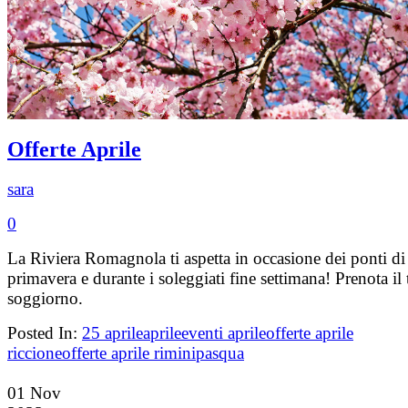
Offerte Aprile
sara
0
La Riviera Romagnola ti aspetta in occasione dei ponti di
primavera e durante i soleggiati fine settimana! Prenota il
soggiorno.
Posted In:
25 aprile
aprile
eventi aprile
offerte aprile
riccione
offerte aprile rimini
pasqua
01
Nov