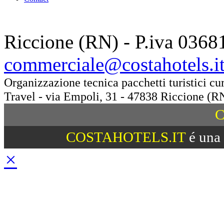
Riccione (RN) - P.iva 0368
commerciale@costahotels.i
Organizzazione tecnica pacchetti turistici c
Travel - via Empoli, 31 - 47838 Riccione (R
C
COSTAHOTELS.IT
é una 
×