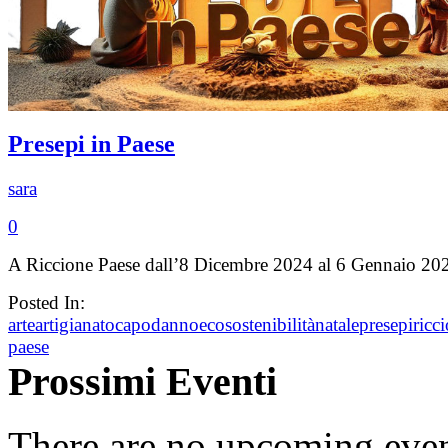
Presepi in Paese
sara
0
A Riccione Paese dall’8 Dicembre 2024 al 6 Gennaio 20
Posted In:
arte
artigianato
capodanno
ecosostenibilità
natale
presepi
ricc
paese
Prossimi Eventi
There are no upcoming event