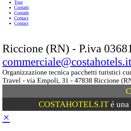
Tour
Contatti
Contatti
Contact
Contact
Riccione (RN) - P.iva 0368
commerciale@costahotels.i
Organizzazione tecnica pacchetti turistici c
Travel - via Empoli, 31 - 47838 Riccione (R
C
COSTAHOTELS.IT
é una 
×