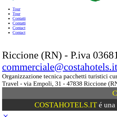
Tour
Tour
Contatti
Contatti
Contact
Contact
Riccione (RN) - P.iva 0368
commerciale@costahotels.i
Organizzazione tecnica pacchetti turistici c
Travel - via Empoli, 31 - 47838 Riccione (R
C
COSTAHOTELS.IT
é una 
×