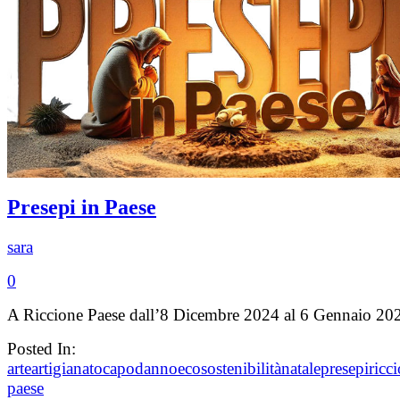
Presepi in Paese
sara
0
A Riccione Paese dall’8 Dicembre 2024 al 6 Gennaio 20
Posted In:
arte
artigianato
capodanno
ecosostenibilità
natale
presepi
ricc
paese