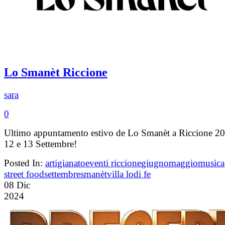
Lo Smanèt Riccione
sara
0
Ultimo appuntamento estivo de Lo Smanèt a Riccione 2
12 e 13 Settembre!
Posted In:
artigianato
eventi riccione
giugno
maggio
musica
street food
settembre
smanèt
villa lodi fe
08
Dic
2024