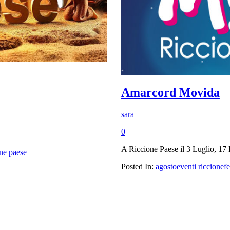
Amarcord Movida
sara
0
A Riccione Paese il 3 Luglio, 17 
one paese
Posted In:
agosto
eventi riccione
fe