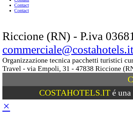
Contact
Contact
Riccione (RN) - P.iva 0368
commerciale@costahotels.i
Organizzazione tecnica pacchetti turistici c
Travel - via Empoli, 31 - 47838 Riccione (R
C
COSTAHOTELS.IT
é una 
×