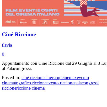
Ciné Riccione
flavia
0
Appuntamento con Cinè Riccione dal 29 Giugno al 3 Lu
al Palacongressi.
Posted In:
cinè riccione
cinecamp
cinemax
evento
cinematografico riccione
evento riccione
palacongressi
riccione
riccione cinema