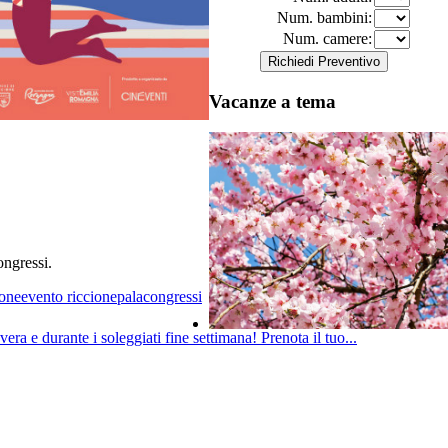
Num. bambini:
Num. camere:
Vacanze a tema
ngressi.
ione
evento riccione
palacongressi
ra e durante i soleggiati fine settimana! Prenota il tuo...