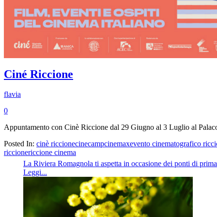
Ciné Riccione
flavia
0
Appuntamento con Cinè Riccione dal 29 Giugno al 3 Luglio al Palaco
Posted In:
cinè riccione
cinecamp
cinemax
evento cinematografico ricc
riccione
riccione cinema
La Riviera Romagnola ti aspetta in occasione dei ponti di primave
Leggi...