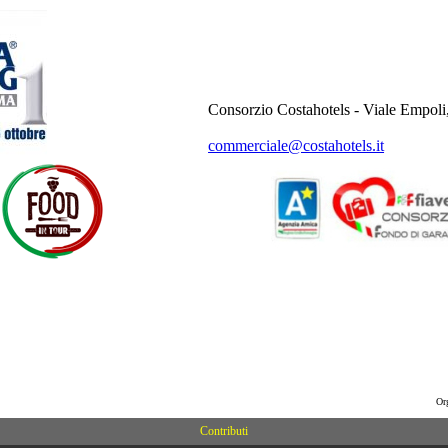
Consorzio Costahotels - Viale Empoli
commerciale@costahotels.it
Or
Contributi