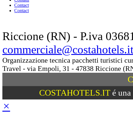
Contact
Contact
Riccione (RN) - P.iva 0368
commerciale@costahotels.i
Organizzazione tecnica pacchetti turistici c
Travel - via Empoli, 31 - 47838 Riccione (R
C
COSTAHOTELS.IT
é una 
×