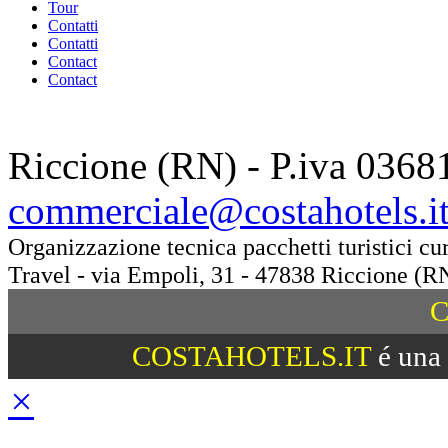
Tour
Contatti
Contatti
Contact
Contact
Riccione (RN) - P.iva 0368
commerciale@costahotels.i
Organizzazione tecnica pacchetti turistici c
Travel - via Empoli, 31 - 47838 Riccione (R
C
COSTAHOTELS.IT
é una 
×