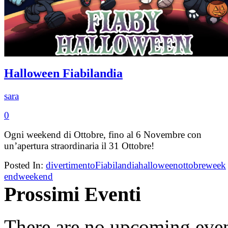
Halloween Fiabilandia
sara
0
Ogni weekend di Ottobre, fino al 6 Novembre con
un’apertura straordinaria il 31 Ottobre!
Posted In:
divertimento
Fiabilandia
halloween
ottobre
week
end
weekend
Prossimi Eventi
There are no upcoming event