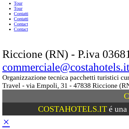
Tour
Tour
Contatti
Contatti
Contact
Contact
Riccione (RN) - P.iva 0368
commerciale@costahotels.i
Organizzazione tecnica pacchetti turistici c
Travel - via Empoli, 31 - 47838 Riccione (R
C
COSTAHOTELS.IT
é una 
×